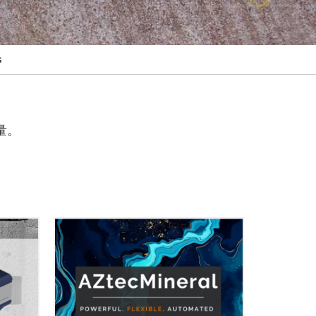
s
量。
AZtecMineral是功能强大的自动化矿
物解离分析解决方案。它利用多功能
的扫描电镜进行矿物表征，并且为金
米操纵
属回收以及矿物产率的表征提供重要
实现纳
数据。同时，它是进行岩石表征的重
00具有
要工具，可以代替耗时的光学显微镜
辨率和
分析。 AZtecMineral可配备单个或多