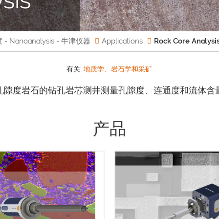
anoanalysis - 牛津仪器
Applications
Rock Core Analysi
有关:
地质学、岩石学和采矿
孔隙度岩石的钻孔岩芯测井测量孔隙度、连通度和流体含
产品
LiveOne software platform is
OmniProbe 400是第九代纳
deal solution for carrying out a
手，采用压电驱动技术，可以
lex task like EDS as quickly
米级别的定位。 OmniProbe 4
s easily as possible. No need
很高的灵活性和性能，是高分