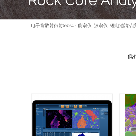
电子背散射衍射(ebsd)_能谱仪_波谱仪_锂电池清洁度 - N
低
采集高质量的数据只是EBSD分析的第
AZtec
一步。接下来，AZtecCrystal提供了
the i
处理和分析EBSD数据所需的工具，并
comp
帮助解决您的材料问题。
and a
AZtecCrystal可与AZtecHKL无缝集成