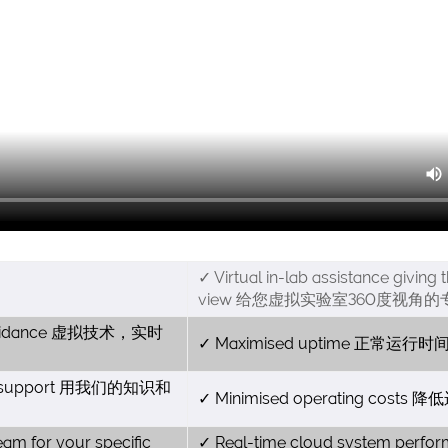
✓ Virtual in-lab assistance giving
view 给您虚拟实验室360度视角
ate guidance 虚拟技术，实时
✓ Maximised uptime 正常运
and support 用我们的知识和
✓ Minimised operating costs
eam for your specific
✓ Real-time cloud system perfor