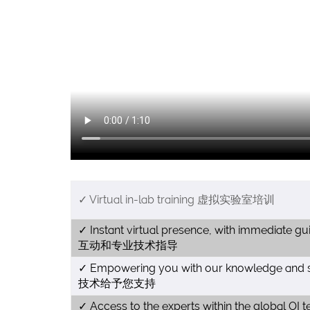
✓ Virtual in-lab training 虚拟实验室培训
✓ Instant virtual presence, with immedi
互动和专业技术指导
✓ Empowering you with our knowledge 
技术给予您支持
✓ Access to the experts within the global OI t