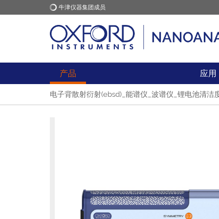
牛津仪器集团成员
牛津仪器
应用
产品
应用
电子背散射衍射(ebsd)_能谱仪_波谱仪_锂电池清洁度 - N