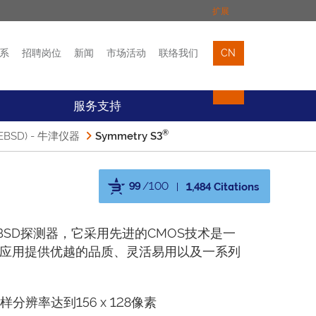
扩展
系
招聘岗位
新闻
市场活动
联络我们
CN
市场活动
联络我们
服务支持
®
BSD) - 牛津仪器
Symmetry S3
99
/100
1,484 Citations
Powered by Bioz
型EBSD探测器，它采用先进的CMOS技术是一
SD应用提供优越的品质、灵活易用以及一系列
分辨率达到156 x 128像素