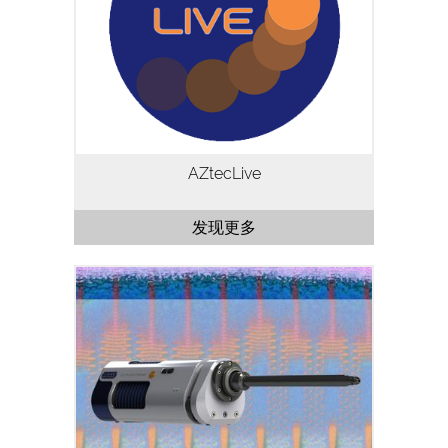
可以改变用户在SEM中进行样品筛选的方
式。它将实时电子图像与实时X射线元素成
像结合起来，为客户提供了一种更为直观的
与样品互动的新方式。
AZtecLive
发现更多
SEM中EDS分析高空间分辨率和低能端性
能。将Extreme电子电路、无窗设计与几何
结构和传感器的优化设计相结合，灵敏度比
传统大面积SDD高15倍。