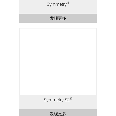
®
Symmetry
发现更多
Symmetry S2是市场上真正的全能型
EBSD探测器，它采用先进的CMOS技术是
一款革命性的EBSD探测器。为所有EBSD
应用提供优越的品质、灵活易用以及一系列
创新设计的功能。亮点包括：
®
Symmetry S2
发现更多