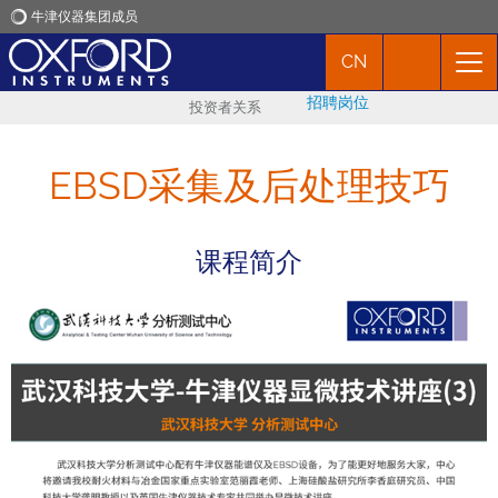
牛津仪器集团成员
CN
牛津仪器
招聘岗位
投资者关系
应用
EBSD采集及后处理技巧
产品
课程简介
新闻
市场活动
联络我们