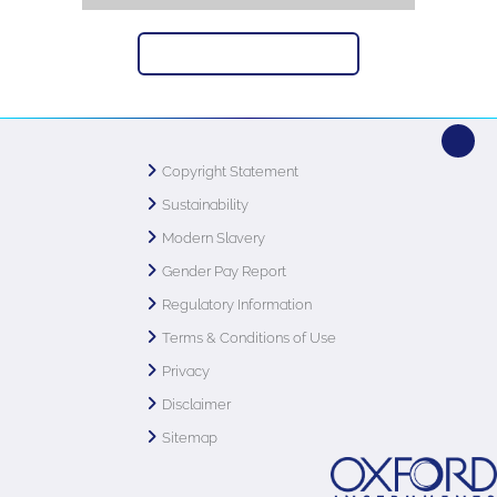
返回 纳米分析培训学院
Copyright Statement
Sustainability
Modern Slavery
Gender Pay Report
Regulatory Information
Terms & Conditions of Use
Privacy
Disclaimer
Sitemap