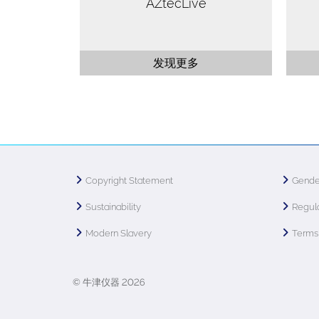
AZtecLive
发现更多
Copyright Statement
Gende
Sustainability
Regula
Modern Slavery
Terms 
© 牛津仪器 2026