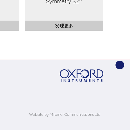
Symmetry S2
发现更多
Website by Miramar Communications Ltd