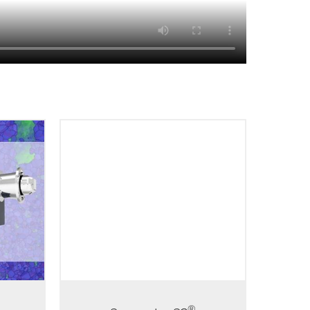
Symmetry S2是市场上真正的全能型
SD探测
EBSD探测器，它采用先进的CMOS技
。它为
术是一款革命性的EBSD探测器。为所
、易用性
有EBSD应用提供优越的品质、灵活易
点。
用以及一系列创新设计的功能。亮点
包括：
®