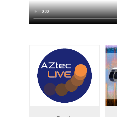
AZtecLive是一种变革性的EDS分析方
S
法，可以改变用户在SEM中进行样品
端
筛选的方式。它将实时电子图像与实
设
时X射线元素成像结合起来，为客户提
相
供了一种更为直观的与样品互动的新
方式。