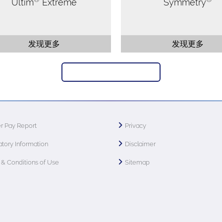
Ultim
Extreme
Symmetry
发现更多
发现更多
返回 纳米分析培训学院
r Pay Report
Privacy
tory Information
Disclaimer
& Conditions of Use
Sitemap