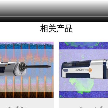
相关产品
EM中EDS分析高空间分辨率和低能
Symmetry是全新一体化EB
性能。将Extreme电子电路、无窗
器，基于始创的CMOS技术
计与几何结构和传感器的优化设计
EBSD应用提供了出色的性能
结合，灵敏度比传统大面积SDD高
以及一系列创新设计的特
15倍。
®
®