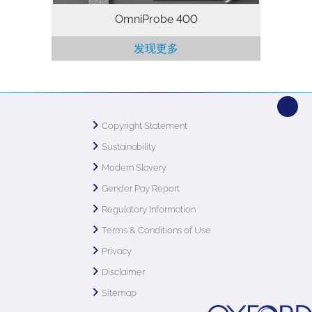
OmniProbe 400
发现更多
Copyright Statement
Sustainability
Modern Slavery
Gender Pay Report
Regulatory Information
Terms & Conditions of Use
Privacy
Disclaimer
Sitemap