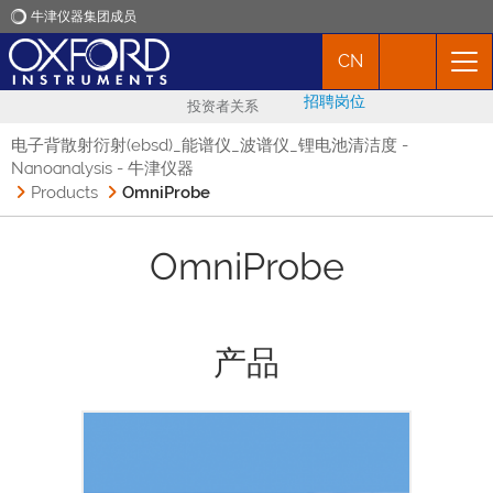
牛津仪器集团成员
CN
牛津仪器
招聘岗位
投资者关系
应用
电子背散射衍射(ebsd)_能谱仪_波谱仪_锂电池清洁度 -
Nanoanalysis - 牛津仪器
Products
OmniProbe
产品
OmniProbe
新闻
市场活动
产品
联络我们