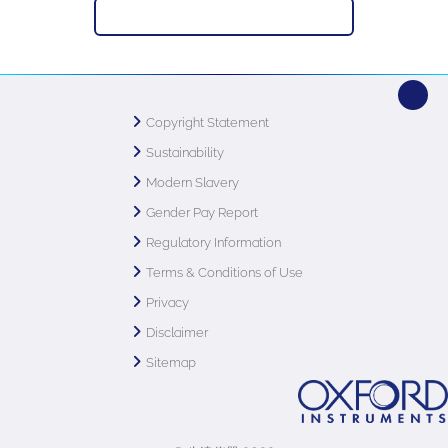
返回牛津仪器纳米分析网络课堂
Copyright Statement
Sustainability
Modern Slavery
Gender Pay Report
Regulatory Information
Terms & Conditions of Use
Privacy
Disclaimer
Sitemap