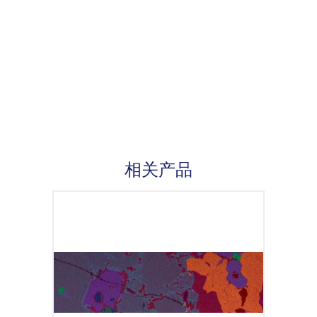
相关产品
Oxford Instruments provides AZtec
analysis software and a wide choice of
SDD detectors for EDS analysis in the
SEM or FIB.
We…