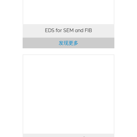
EDS for SEM and FIB
发现更多
Symmetry S2是市场上真正的全能型
EBSD探测器，它采用先进的CMOS技术是
一款革命性的EBSD探测器。为所有EBSD
应用提供优越的品质、灵活易用以及一系列
创新设计的功能。亮点包括：