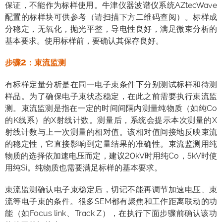
保证，不能作为标样使用。牛津仪器波谱仪系统AZtecWave
配置的标样块可供参考（请扫描下方二维码查阅）。标样成
分稳定，无氧化，抛光平整，导电性良好，满足微束分析的
基本要求。使用标样前，要确认其保存良好。
步骤2：束流监测
有标样定量分析是在同一电子束条件下分别测试标样和待测
样品。为了确保电子束状态稳定，在此之前需要执行束流监
测。束流监测是指在一定的时间间隔内测量纯物质（如纯Co
的K线系）的X射线计数。测量后，系统会提示本次测量的X
射线计数与上一次测量的相对值。该相对值间接地反映束流
的稳定性，它直接影响到定量结果的准确性。束流监测用纯
物质的选择依加速电压而定，建议20kV时用纯Co，5kV时使
用纯Si。纯物质也需要满足标样的基本要求。
束流监测确认电子束稳定后，切记不能再调节加速电压、束
流等电子束的条件。很多SEM都有聚焦和工作距离联动的功
能（如Focus link、Track Z），在执行下面步骤前确认该功