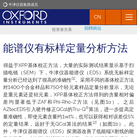
牛津仪器集团成员
CN
牛津仪器
招聘岗位
投资者关系
应用
能谱仪有标样定量分析方法
产品
​得益于XPP基体校正方法，大量的实际测试结果显示基于扫
描电镜（SEM）下，牛津仪器能谱仪（EDS）系统无标样定
新闻
[1]
量分析已经达到了很高的准确性
。采用不同的基体校正方法
对1400个合金样品和750个轻元素样品定量分析显示，无论
市场活动
是重元素还是轻元素，XPP基体校正方法得到的含量相对偏
差均显著低于ZAF和Phi-Rho-Z方法（见图1a）。之后
®
AZtecEDS引入硬件修正QCal的Tru-Q
联络我们
算法，进一步提高定
量准确性，即使元素含量约1wt%，也可以获得相对误差仅5%
[2]
的定量结果，远好于无QCal算法的结果
（如图1b）。此
外，牛津仪器能谱仪（EDS）探测器改善了低能端X射线的能