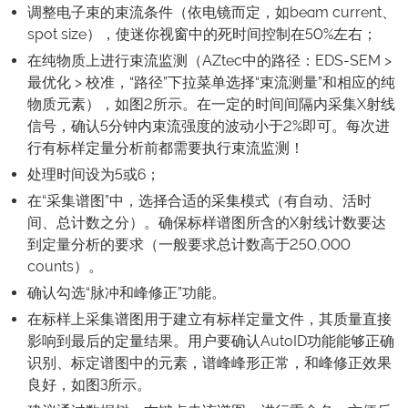
调整电子束的束流条件（依电镜而定，如beam current、
spot size），使迷你视窗中的死时间控制在50%左右；
在纯物质上进行束流监测（AZtec中的路径：EDS-SEM >
最优化 > 校准，“路径”下拉菜单选择“束流测量”和相应的纯
物质元素），如图2所示。在一定的时间间隔内采集X射线
信号，确认5分钟内束流强度的波动小于2%即可。每次进
行有标样定量分析前都需要执行束流监测！
处理时间设为5或6；
在“采集谱图”中，选择合适的采集模式（有自动、活时
间、总计数之分）。确保标样谱图所含的X射线计数要达
到定量分析的要求（一般要求总计数高于250,000
counts）。
确认勾选“脉冲和峰修正”功能。
在标样上采集谱图用于建立有标样定量文件，其质量直接
影响到最后的定量结果。用户要确认AutoID功能能够正确
识别、标定谱图中的元素，谱峰峰形正常，和峰修正效果
良好，如图3所示。