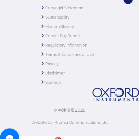
Copyright Statement
Sustainability
Modern Slavery
Gender Pay Report
Regulatory Information
Terms & Conditions of Use
Privacy
Disclaimer
Sitemap
© 牛津仪器 2026
Website by Miramar Communications Ltd