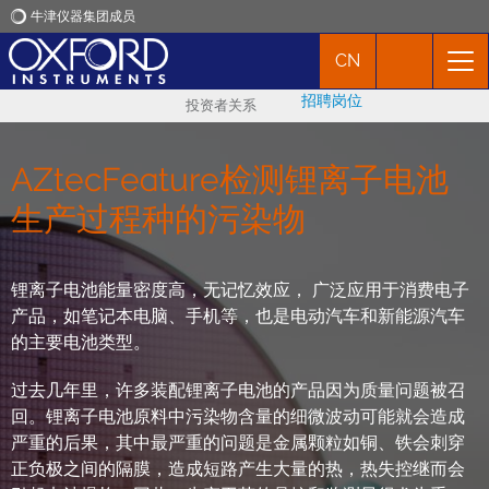
牛津仪器集团成员
CN
牛津仪器
招聘岗位
投资者关系
应用
AZtecFeature检测锂离子电池
产品
生产过程种的污染物
新闻
锂离子电池能量密度高，无记忆效应， 广泛应用于消费电子
产品，如笔记本电脑、手机等，也是电动汽车和新能源汽车
市场活动
的主要电池类型。
过去几年里，许多装配锂离子电池的产品因为质量问题被召
联络我们
回。锂离子电池原料中污染物含量的细微波动可能就会造成
严重的后果，其中最严重的问题是金属颗粒如铜、铁会刺穿
正负极之间的隔膜，造成短路产生大量的热，热失控继而会