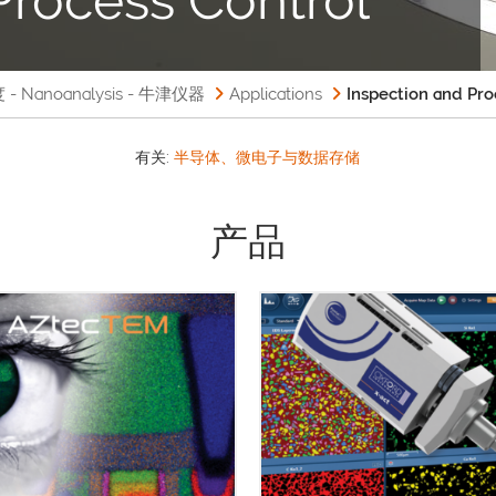
anoanalysis - 牛津仪器
Applications
Inspection and Pro
有关:
半导体、微电子与数据存储
产品
AZtecOne系统结合了简单易
强大的AZtecOne软件和 X
tecTEM 是一款专为透射电镜用
Max 20mm2 或 x-act 10mm
分析而设计的软件。 AZtecTEM
移探测器的稳定性和准确性
种用于表征纳米级材料的分析系
AZtecOne系统是尽可能快速
凭借牛津仪器超过30年的TEM技
完成EDS这样的复杂任务的理
，Aztec几乎可以满足您对TEM
方案。 不需要大量的EDS技术
新一代EDS系统的任何需求。
高深的知识。用户可以在几分