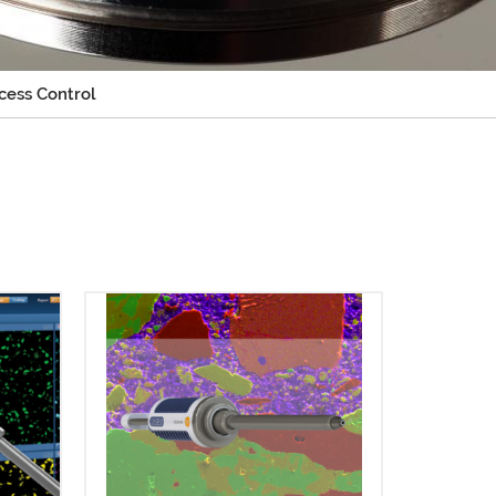
cess Control
用而功能
-
AZtecLiveOne software platform is
2 硅漂
the ideal solution for carrying out a
。
complex task like EDS as quickly
、轻松地
and as easily as possible. No need
想解决
for substantial training or advanced
培训或
knowledge…
钟内掌