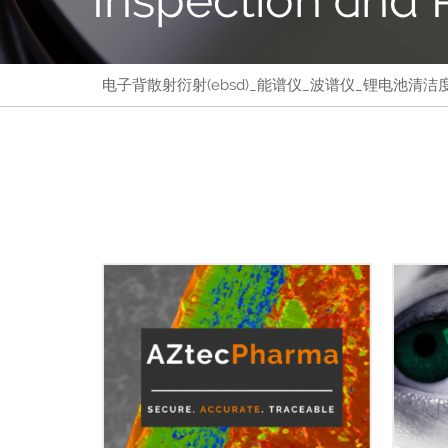
电子背散射衍射(ebsd)_能谱仪_波谱仪_锂电池清洁度 - N
AZ
制药和生物医学行业需要EDS系统来
EDS
证明其数据的电子记录是可信的、可
是一
靠的，并且等同于纸质记录。
统。
AZtecPharma旨在满足制药和生物医
术经验
药行业日益增长的如下需求：