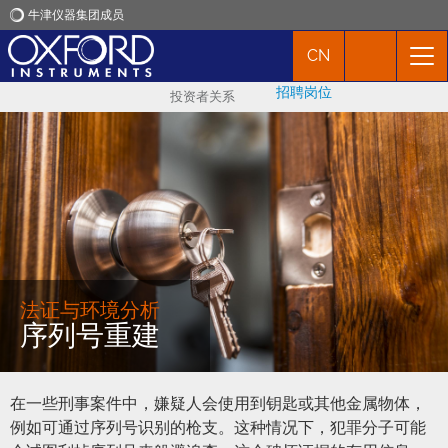
牛津仪器集团成员
CN
牛津仪器
招聘岗位
投资者关系
应用
产品
新闻
市场活动
法证与环境分析
序列号重建
联络我们
在一些刑事案件中，嫌疑人会使用到钥匙或其他金属物体，
例如可通过序列号识别的枪支。这种情况下，犯罪分子可能