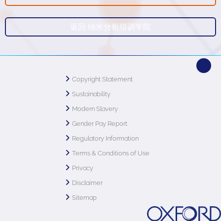
返回 纳米分析培训学院
Copyright Statement
Sustainability
Modern Slavery
Gender Pay Report
Regulatory Information
Terms & Conditions of Use
Privacy
Disclaimer
Sitemap