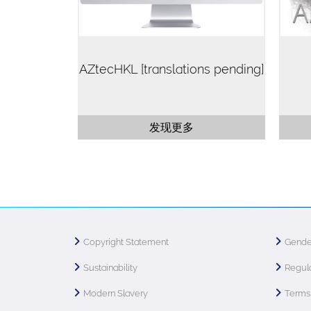
AZtecHKL [translations pending]
发现更多
Copyright Statement
Gende
Sustainability
Regula
Modern Slavery
Terms 