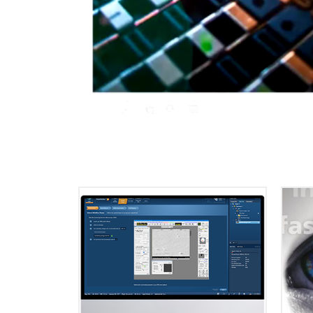
The most powerful EBSD software
A
available, AZtecHKL combines
E
speed and accuracy of results for
案
routine analysis, with the flexibility
具
and power required for applications
that push…