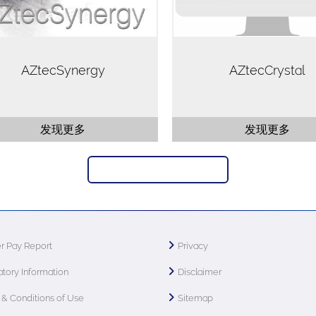
AZtecSynergy
AZtecCrystal
发现更多
发现更多
返回 纳米分析培训学院
r Pay Report
Privacy
tory Information
Disclaimer
& Conditions of Use
Sitemap