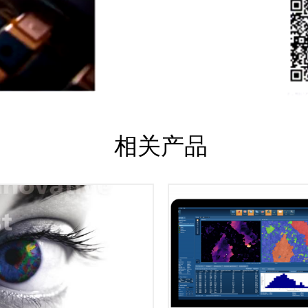
相关产品
采集高质量的数据只是EBSD
ZtecSynergy为同时采集EDS和
一步。接下来，AZtecCryst
BSD数据提供了一个强大的解决方
处理和分析EBSD数据所需的
。所有用于采集理想集成数据的工
帮助解决您的材料问题
都在同一位置，不需要复杂地从一
AZtecCrystal可与AZtecH
个导航器切换到另一个导航器。
或作为独立程序运行，为专
都设定了EBSD数据处理的