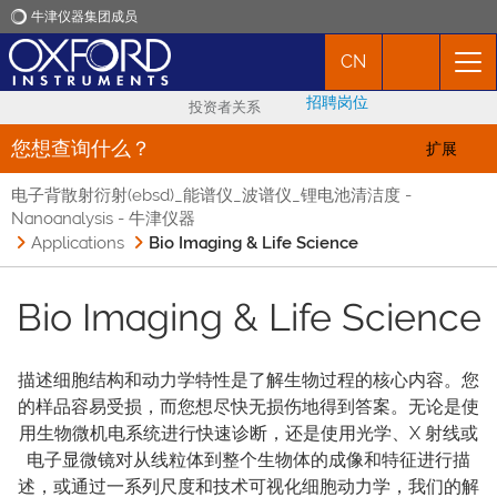
牛津仪器集团成员
CN
牛津仪器
招聘岗位
投资者关系
应用
您想查询什么？
扩展
电子背散射衍射(ebsd)_能谱仪_波谱仪_锂电池清洁度 -
产品
Nanoanalysis - 牛津仪器
Applications
Bio Imaging & Life Science
新闻
Bio Imaging & Life Science
市场活动
描述细胞结构和动力学特性是了解生物过程的核心内容。您
联络我们
的样品容易受损，而您想尽快无损伤地得到答案。无论是使
用生物微机电系统进行快速诊断，还是使用光学、X 射线或
电子显微镜对从线粒体到整个生物体的成像和特征进行描
述，或通过一系列尺度和技术可视化细胞动力学，我们的解