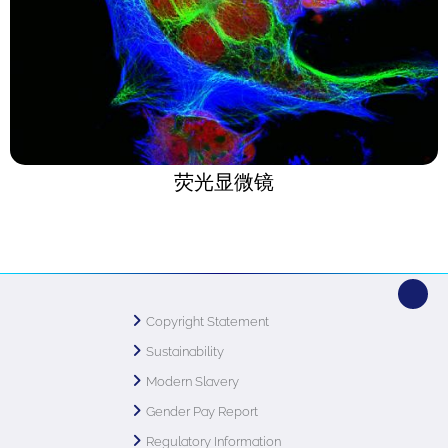
荧光显微镜
Copyright Statement
Sustainability
Modern Slavery
Gender Pay Report
Regulatory Information