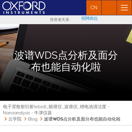
CN
招聘岗位
投资者关系
波谱WDS点分析及面分
布也能自动化啦
电子背散射衍射(ebsd)_能谱仪_波谱仪_锂电池清洁度 -
Nanoanalysis - 牛津仪器
云学院
Blog
波谱WDS点分析及面分布也能自动化啦