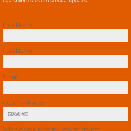
application notes and product updates.
First Name
*
Last Name
*
Email
*
Country/Region
*
国家或地区
Toggle Dropdown
What is your primary area of interest