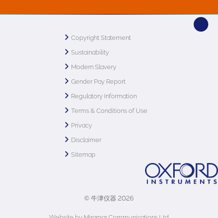
Copyright Statement
Sustainability
Modern Slavery
Gender Pay Report
Regulatory Information
Terms & Conditions of Use
Privacy
Disclaimer
Sitemap
© 牛津仪器 2026
Website by Miramar Communications Ltd