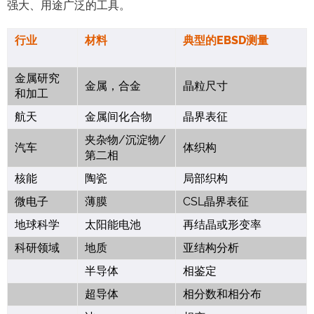
强大、用途广泛的工具。
行业
材料
典型的EBSD测量
金属研究
金属，合金
晶粒尺寸
和加工
航天
金属间化合物
晶界表征
夹杂物/沉淀物/
汽车
体织构
第二相
核能
陶瓷
局部织构
微电子
薄膜
CSL晶界表征
地球科学
太阳能电池
再结晶或形变率
科研领域
地质
亚结构分析
半导体
相鉴定
超导体
相分数和相分布