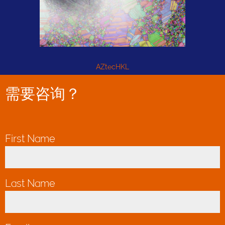
AZtecHKL
需要咨询？
First Name
*
Last Name
*