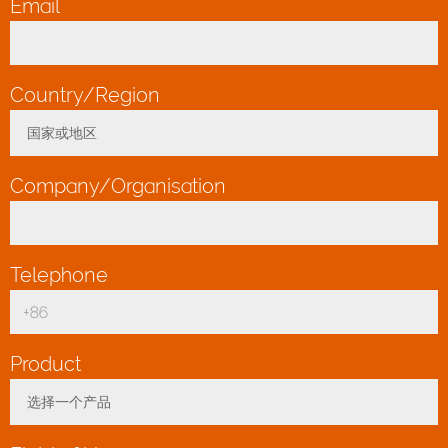
Email
*
Country/Region
*
国家或地区
Toggle Dropdown
Company/Organisation
*
Telephone
*
Product
*
选择一个产品
Toggle Dropdown