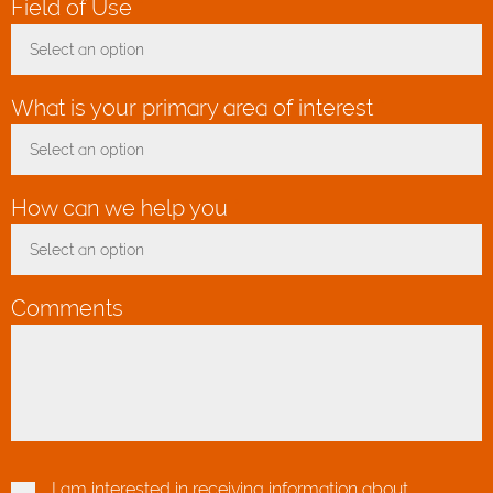
Field of Use
*
Select an option
Toggle Dropdown
What is your primary area of interest
*
Select an option
Toggle Dropdown
How can we help you
*
Select an option
Toggle Dropdown
Comments
I am interested in receiving information about