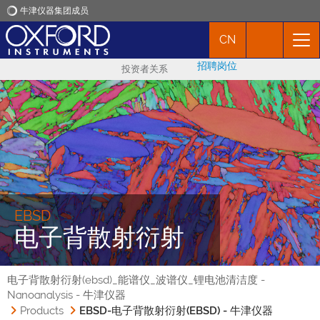
牛津仪器集团成员
CN
牛津仪器
招聘岗位
投资者关系
应用
产品
新闻
市场活动
EBSD
电子背散射衍射
联络我们
电子背散射衍射(ebsd)_能谱仪_波谱仪_锂电池清洁度 -
Nanoanalysis - 牛津仪器
Products
EBSD-电子背散射衍射(EBSD) - 牛津仪器