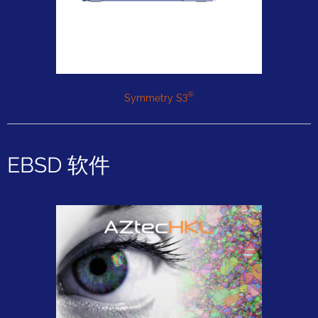
®
Symmetry S3
EBSD 软件