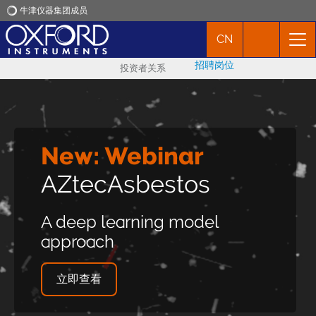
牛津仪器集团成员
CN
牛津仪器
招聘岗位
投资者关系
应用
产品
探索全新网站
New: Webinar
新闻
Nanoindentation.oxinst.c
AZtecAsbestos
市场活动
在牛津仪器网站上探索
A deep learning model
FemtoTools产品的创新范围
approach
联络我们
立即探索
立即查看